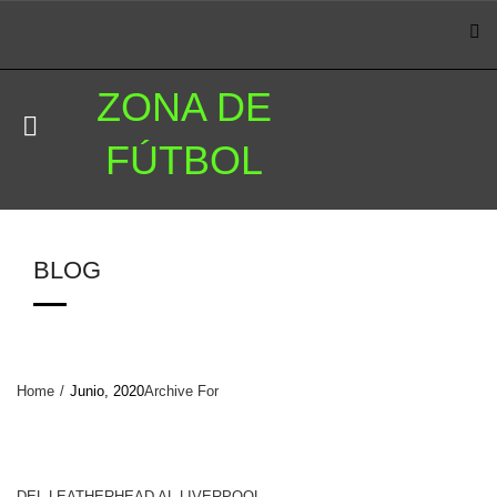
ZONA DE
FÚTBOL
BLOG
Home
/
Junio, 2020
Archive For
DEL LEATHERHEAD AL LIVERPOOL